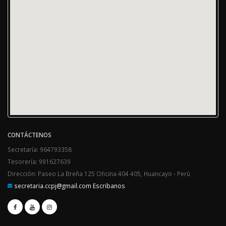
CONTÁCTENOS
Secretaría: 964793358
Tesorería: 991627639
Dirección: Paseo La Breña 125 Oficina 404 405, Huancayo - Perú
secretaria.ccpj@gmail.com Escribanos