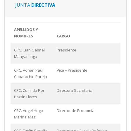
JUNTA
DIRECTIVA
APELLIDOS Y
NOMBRES
CARGO
CPC. Juan Gabriel
Presidente
Manyari Inga
CPC. Adrián Paul
Vice – Presidente
Caparachin Pareja
CPC. Zumilda Flor
Directora Secretaria
Bazán Flores
CPC. Angel Hugo
Director de Economía
Marín Pérez
CPC. Evelin Rosalía
Directora de Ética y Defensa