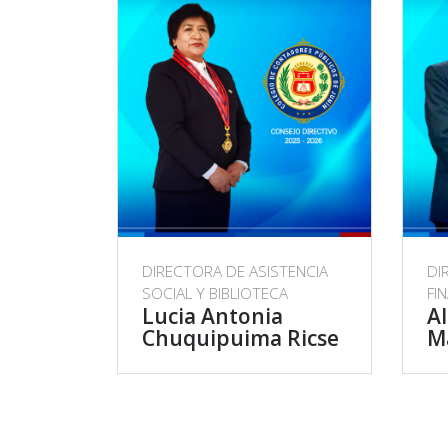
DIRECTORA DE ASISTENCIA
DI
SOCIAL Y BIBLIOTECA
FI
Lucia Antonia
Al
Chuquipuima Ricse
M