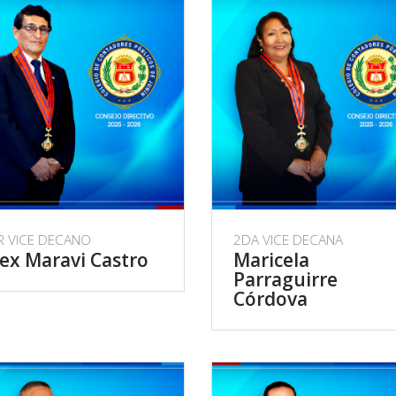
R VICE DECANO
2DA VICE DECANA
ex Maravi Castro
Maricela
Parraguirre
Córdova