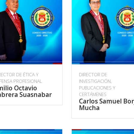
RECTOR DE ÉTICA Y
DIRECTOR DE
FENSA PROFESIONAL
INVESTIGACIÓN,
ilio Octavio
PUBLICACIONES Y
abrera Suasnabar
CERTÁMENES
Carlos Samuel Bor
Mucha