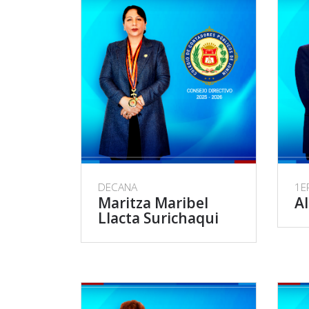
DECANA
1E
Maritza Maribel
Al
Llacta Surichaqui