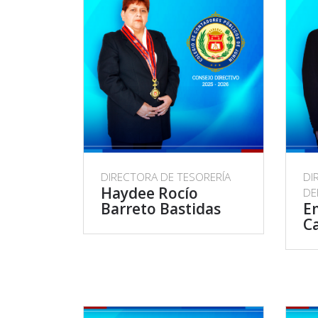
DIRECTORA DE TESORERÍA
DI
Haydee Rocío
DE
Barreto Bastidas
Em
C